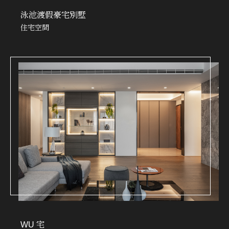
泳池渡假豪宅別墅
住宅空間
WU 宅