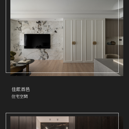
佳鋐首邑
住宅空間