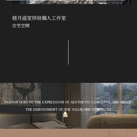
睦月溫室烘焙個人工作室
住宅空間
DESIGN IS BOTH THE EXPRESSION OF AESTHETIC CONCEPTS, AND IMAGE,
THE EMBODIMENT OF THE VALUE AND STRENGTH.