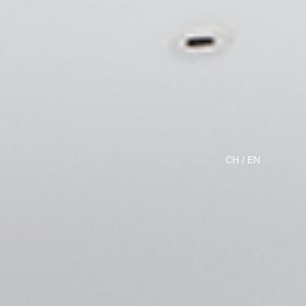
CH
/
EN