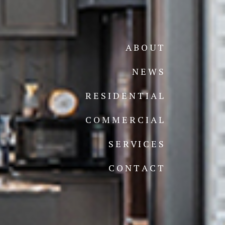
A B O U T
N E W S
R E S I D E N T I A L
C O M M E R C I A L
S E R V I C E S
C O N T A C T